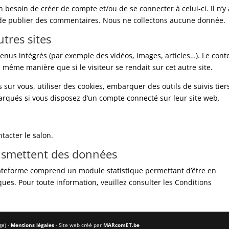
n besoin de créer de compte et/ou de se connecter à celui-ci. Il n’y 
é de publier des commentaires. Nous ne collectons aucune donnée.
tres sites
ntenus intégrés (par exemple des vidéos, images, articles…). Le con
 même manière que si le visiteur se rendait sur cet autre site.
sur vous, utiliser des cookies, embarquer des outils de suivis tier
arqués si vous disposez d’un compte connecté sur leur site web.
tacter le salon.
ansmettent des données
ateforme comprend un module statistique permettant d’être en
s. Pour toute information, veuillez consulter les Conditions
ge) -
Mentions légales
- Site web créé par
MARcomET.be